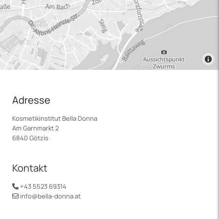
Adresse
Kosmetikinstitut Bella Donna
Am Garnmarkt 2
6840 Götzis
Kontakt
+43 5523 69314

info@bella-donna.at
