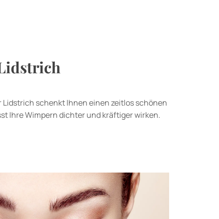
idstrich
r Lidstrich schenkt Ihnen einen zeitlos schönen
st Ihre Wimpern dichter und kräftiger wirken.