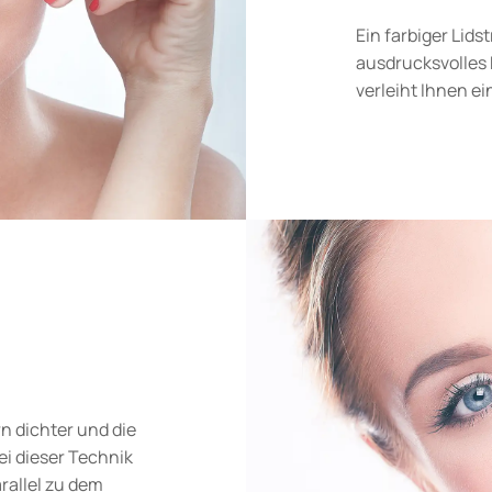
Ein farbiger Lids
ausdrucksvolles 
verleiht Ihnen e
rn dichter und die
ei dieser Technik
arallel zu dem