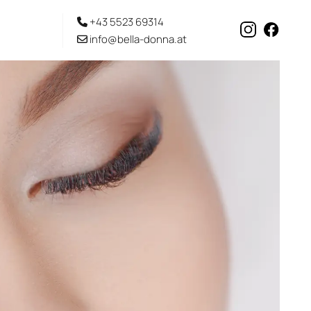
+43 5523 69314

info@bella-donna.at
