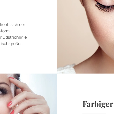
iehlt sich der
enform
Lidstrichlinie
isch größer.
Farbiger