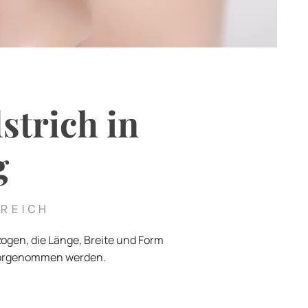
strich in
g
EREICH
zogen, die Länge, Breite und Form
 vorgenommen werden.